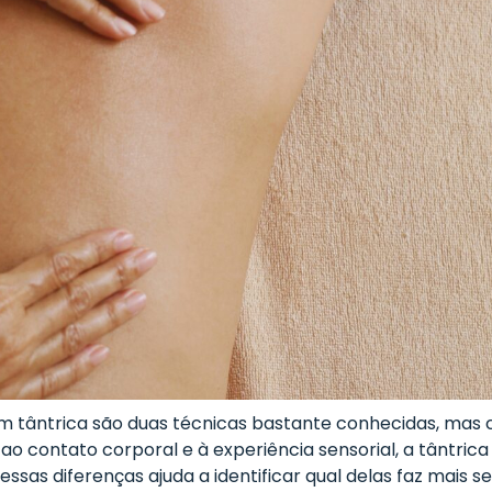
tântrica são duas técnicas bastante conhecidas, mas c
ao contato corporal e à experiência sensorial, a tântri
essas diferenças ajuda a identificar qual delas faz mais 