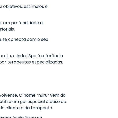
 objetivos, estímulos e
cer em profundidade a
soriais.
te se conecta com o seu
reto, o Indra Spa é referência
por terapeutas especializadas.
volvente. O nome “nuru” vem da
utiliza um gel especial à base de
o cliente e da terapeuta.
experiência única de