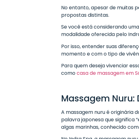
No entanto, apesar de muitas p
propostas distintas.
Se você está considerando um
modalidade oferecida pelo Indra
Por isso, entender suas diferen
momento e com o tipo de vivên
Para quem deseja vivenciar essa
como
casa de massagem em Sã
Massagem Nuru: D
A massagem nuru é originária 
palavra japonesa que significa “
algas marinhas, conhecido como
No Indra Spa, a massagem nuru 