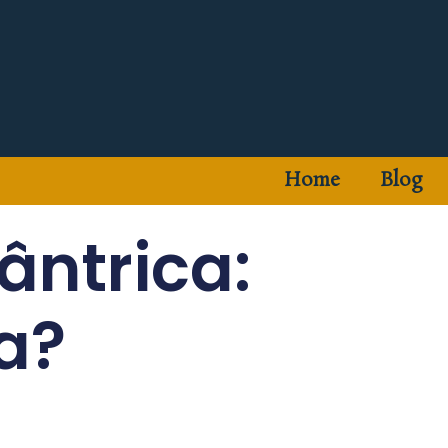
Home
Blog
ntrica:
a?