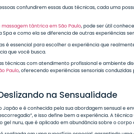
essoas confundirem essas duas técnicas, cada uma possui
a
massagem tântrica em São Paulo
, pode ser útil conhe
 Spa e como ela se diferencia de outras experiências sen
ças é essencial para escolher a experiência que realmen
cia que você busca.
s técnicas com atendimento profissional e ambiente disc
o Paulo
, oferecendo experiências sensoriais conduzidas 
eslizando na Sensualidade
do Japão e é conhecida pela sua abordagem sensual e en
escorregadio”, e isso define bem a experiência. A técnica 
 gel nuru, que é aplicado em abundância sobre o corpo d
é realizada em uma superfície especial, garantindo uma 