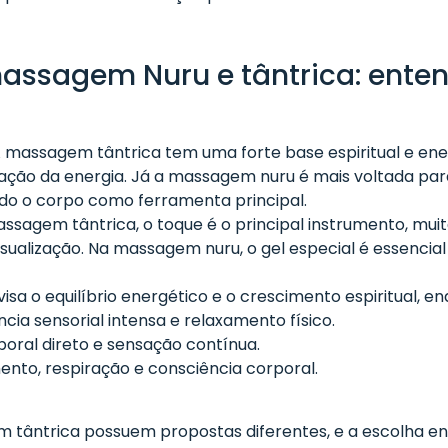
massagem Nuru e tântrica: ente
A massagem tântrica tem uma forte base espiritual e en
ação da energia. Já a massagem nuru é mais voltada para
ando o corpo como ferramenta principal.
assagem tântrica, o toque é o principal instrumento, m
isualização. Na massagem nuru, o gel especial é essenci
a visa o equilíbrio energético e o crescimento espiritual,
ia sensorial intensa e relaxamento físico.
poral direto e sensação contínua.
mento, respiração e consciência corporal.
tântrica possuem propostas diferentes, e a escolha ent