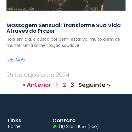
Massagem Sensual: Transforme Sua Vida
Através do Prazer
Hoje em dia, a busca por bem-estar vai muito além de
manter uma alimentação saudável
Leia Mais
25 de agosto de 2024
« Anterior
1
2
3
Seguinte »
Links
Contato
Home
(11) 2362-1687 (Fixo)