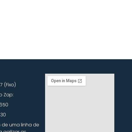
7 (Fixo)
o Zap:
0650
730
s de uma linha de
agilizar as