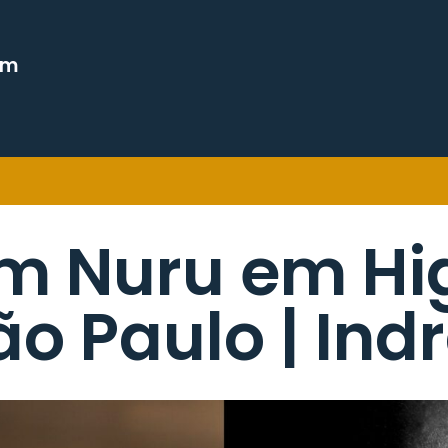
em
 Nuru em Hig
o Paulo | Ind