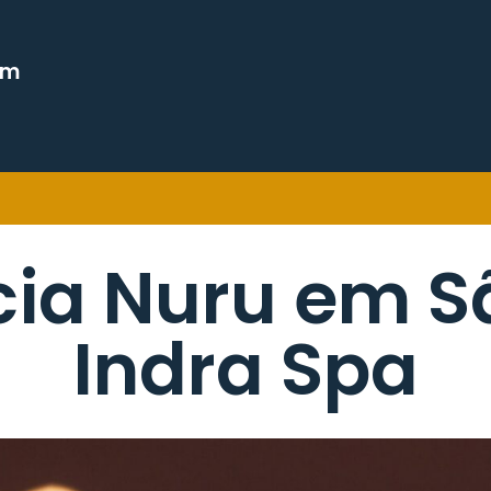
em
cia Nuru em Sã
Indra Spa