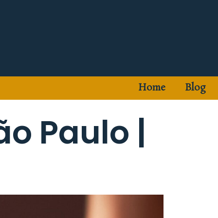
Home
Blog
o Paulo |