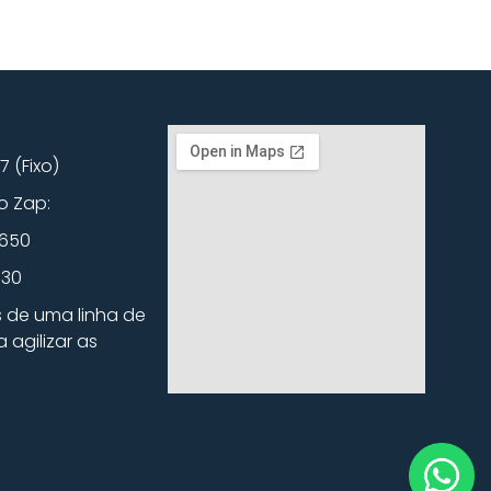
7 (Fixo)
o Zap:
0650
730
s de uma linha de
agilizar as