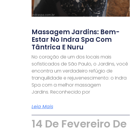
Massagem Jardins: Bem-
Estar No Indra Spa Com
Tântrica E Nuru
No coração de um dos locais mais
sofisticados de São Paulo, o Jardins, você
encontra um verdadeiro refúgio de
tranquilidade e rejuvenescimento: o Indra
Spa com a melhor massagem
Jardins. Reconhecido por
Leia Mais
14 De Fevereiro De